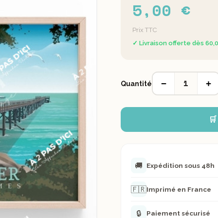
5,00 €
Prix TTC
✓ Livraison offerte dès 60,
1
−
+
Quantité
🛒
🚚
Expédition sous 48h
🇫🇷
Imprimé en France
🔒
Paiement sécurisé