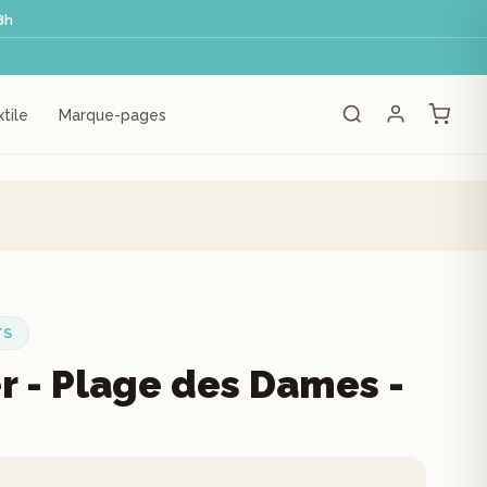
8h
tile
Marque-pages
TS
r - Plage des Dames -