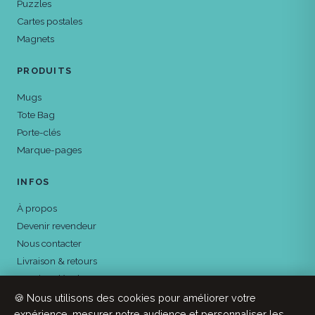
Puzzles
Cartes postales
Magnets
PRODUITS
Mugs
Tote Bag
Porte-clés
Marque-pages
INFOS
À propos
Devenir revendeur
Nous contacter
Livraison & retours
Mentions légales
Confidentialité
🍪 Nous utilisons des cookies pour améliorer votre
expérience, mesurer notre audience et personnaliser les