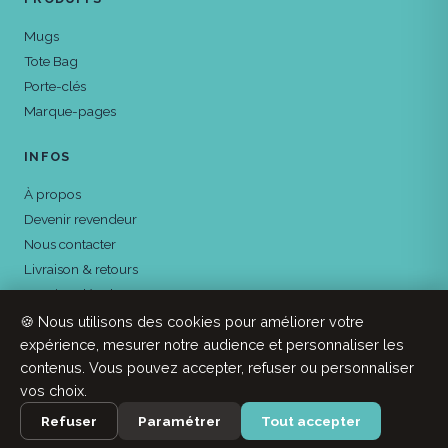
Mugs
Tote Bag
Porte-clés
Marque-pages
INFOS
À propos
Devenir revendeur
Nous contacter
Livraison & retours
Mentions légales
Confidentialité
🍪 Nous utilisons des cookies pour améliorer votre
expérience, mesurer notre audience et personnaliser les
contenus. Vous pouvez accepter, refuser ou personnaliser
vos choix.
© 2026 A2 Pas d'Ici ·
Agence Penny Lane
Refuser
Paramétrer
Tout accepter
Mentions légales
CGV
Confidentialité
Cookies