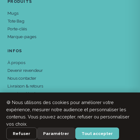
PRODUITS
Mugs
Tote Bag
Porte-clés
Marque-pages
INFOS
À propos
Devenir revendeur
Nous contacter
Livraison & retours
Mentions légales
Confidentialité
🍪 Nous utilisons des cookies pour améliorer votre
expérience, mesurer notre audience et personnaliser les
contenus. Vous pouvez accepter, refuser ou personnaliser
vos choix.
© 2026 A2 Pas d'Ici ·
Agence Penny Lane
Refuser
Paramétrer
Tout accepter
Mentions légales
CGV
Confidentialité
Cookies