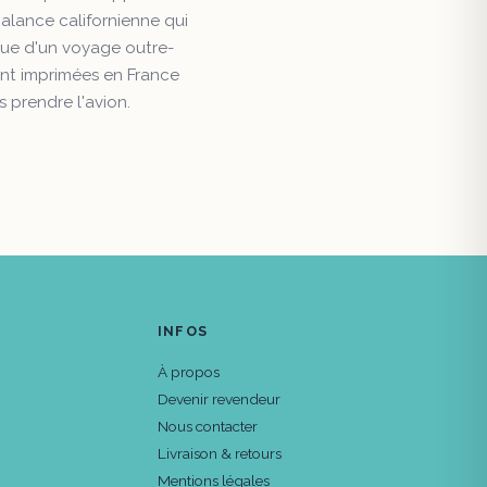
halance californienne qui
ique d'un voyage outre-
sont imprimées en France
 prendre l'avion.
INFOS
À propos
Devenir revendeur
Nous contacter
Livraison & retours
Mentions légales