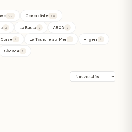
nne
10
Generaliste
10
ou
2
La Baule
2
ABCD
2
Corse
1
La Tranche sur Mer
1
Angers
1
Gironde
1