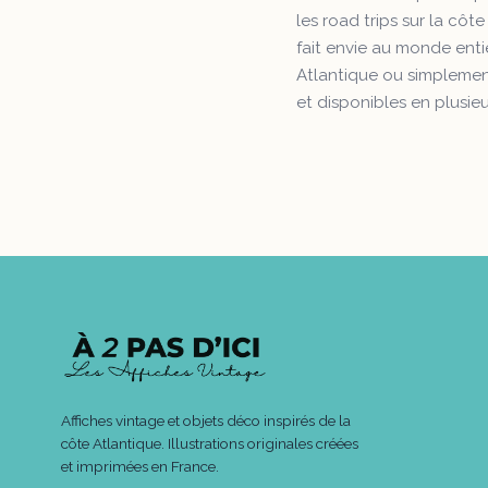
les road trips sur la côt
fait envie au monde enti
Atlantique ou simplement
et disponibles en plusie
Affiches vintage et objets déco inspirés de la
côte Atlantique. Illustrations originales créées
et imprimées en France.