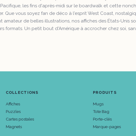
e Pacifique, les fins d'après-midi sur le boardwalk et cette nonc
er. Que vous soyez fan de déco à l'esprit West Coast, nostalg
 amateur de belles illustrations, nos affiches des États-Unis 
urs formats. Un petit bout d'Amérique à accrocher chez soi, sans
COLLECTIONS
PRODUITS
Affiches
Mugs
Puzzles
Tote Bag
Cartes postales
Porte-clés
Magnets
Marque-pages