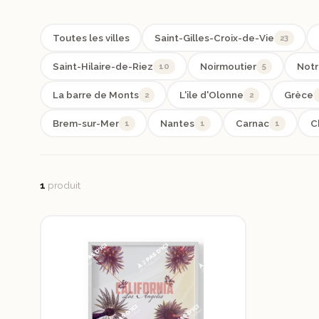
Toutes les villes
Saint-Gilles-Croix-de-Vie
23
Saint-Hilaire-de-Riez
10
Noirmoutier
5
Notr
La barre de Monts
2
L'ile d'Olonne
2
Grèce
Brem-sur-Mer
1
Nantes
1
Carnac
1
C
1
produit