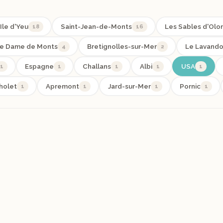
Ile d'Yeu
18
Saint-Jean-de-Monts
16
Les Sables d'Olo
e Dame de Monts
4
Bretignolles-sur-Mer
2
Le Lavand
1
Espagne
1
Challans
1
Albi
1
USA
1
holet
1
Apremont
1
Jard-sur-Mer
1
Pornic
1